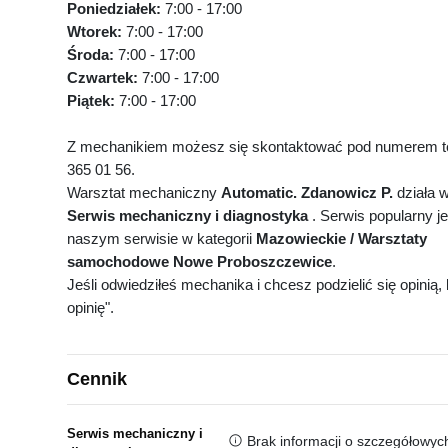
Poniedziałek:
7:00 - 17:00
Wtorek:
7:00 - 17:00
Środa:
7:00 - 17:00
Czwartek:
7:00 - 17:00
Piątek:
7:00 - 17:00
Z mechanikiem możesz się skontaktować pod numerem te
365 01 56.
Warsztat mechaniczny
Automatic. Zdanowicz P.
działa 
Serwis mechaniczny i diagnostyka
. Serwis popularny j
naszym serwisie w kategorii
Mazowieckie / Warsztaty
samochodowe Nowe Proboszczewice
.
Jeśli odwiedziłeś mechanika i chcesz podzielić się opinią, k
opinię".
Cennik
Serwis mechaniczny i
Brak informacji o szczegółowyc