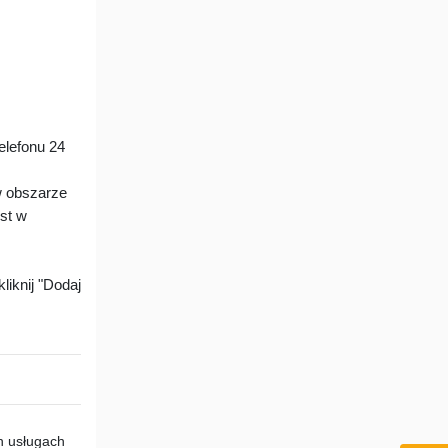
lefonu 24
w obszarze
est w
liknij "Dodaj
h usługach