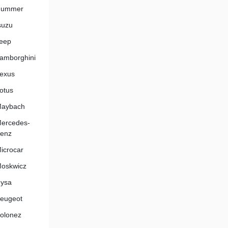
Hummer
suzu
eep
amborghini
exus
otus
aybach
ercedes-
enz
icrocar
oskwicz
ysa
eugeot
olonez