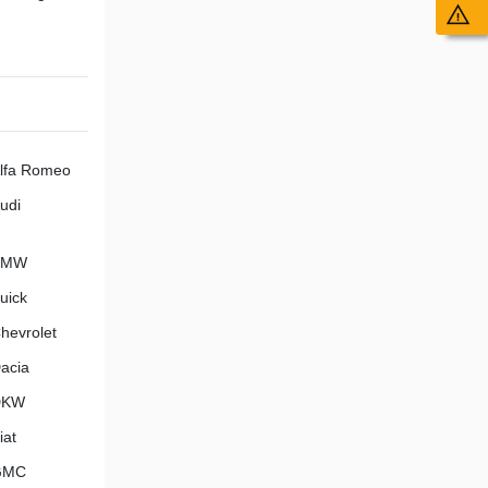
Wy
lfa Romeo
udi
BMW
uick
hevrolet
acia
DKW
iat
GMC