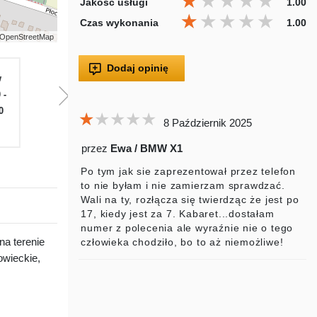
★★★★★
★★★★★
★★★★★
Jakość usługi
1.00
★★★★★
★★★★★
★★★★★
Czas wykonania
1.00
 | OpenStreetMap
Dodaj opinię
w
Pią
Sob
Nie
Pon
W
 -
07.00 -
Zamknięte
Zamknięte
07.00 -
07.
0
17.00
17.00
17
★★★★★
★★★★★
★★★★★
8 Październik 2025
przez
Ewa / BMW X1
Po tym jak sie zaprezentował przez telefon
to nie byłam i nie zamierzam sprawdzać.
Wali na ty, rozłącza się twierdząc że jest po
17, kiedy jest za 7. Kabaret...dostałam
numer z polecenia ale wyraźnie nie o tego
na terenie
człowieka chodziło, bo to aż niemożliwe!
wieckie,