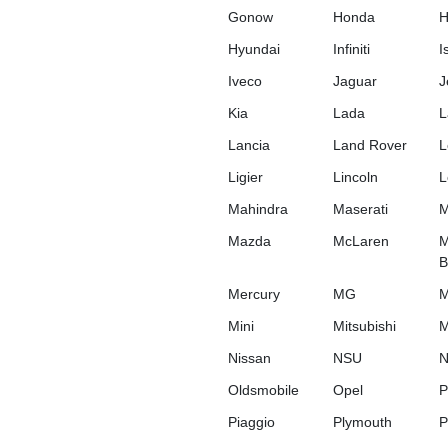
Gonow
Honda
Hyundai
Infiniti
I
Iveco
Jaguar
J
Kia
Lada
L
Lancia
Land Rover
L
Ligier
Lincoln
L
Mahindra
Maserati
M
Mazda
McLaren
M
B
Mercury
MG
M
Mini
Mitsubishi
M
Nissan
NSU
N
Oldsmobile
Opel
P
Piaggio
Plymouth
P