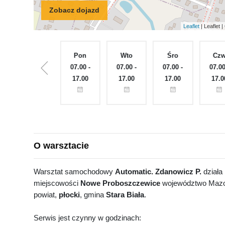
Zobacz dojazd
Leaflet
| Leaflet
Nie
Pon
Wto
Śro
Cz
ęte
Zamknięte
07.00 -
07.00 -
07.00 -
07.00
17.00
17.00
17.00
17.0
O warsztacie
Warsztat samochodowy
Automatic. Zdanowicz P.
działa 
miejscowości
Nowe Proboszczewice
województwo Mazo
powiat,
płocki
, gmina
Stara Biała
.
Serwis jest czynny w godzinach: