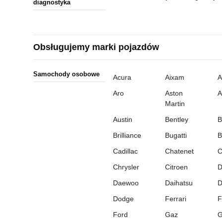
diagnostyka
Obsługujemy marki pojazdów
Samochody osobowe
Acura
Aixam
A
Aro
Aston
A
Martin
Austin
Bentley
Brilliance
Bugatti
B
Cadillac
Chatenet
C
Chrysler
Citroen
D
Daewoo
Daihatsu
Dodge
Ferrari
F
Ford
Gaz