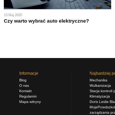
13 Maj 2025
Czy warto wybrać auto elektryczne?
Informacje
Najbardziej p
Blog
Mechanika
O nas
Wulkanizacja
Kontakt
Stacja kontroli
Regulamin
Klimatyzacja
Mapa witryny
Doris Leslie Bl
MojePrzedszkol
zarządzania pr