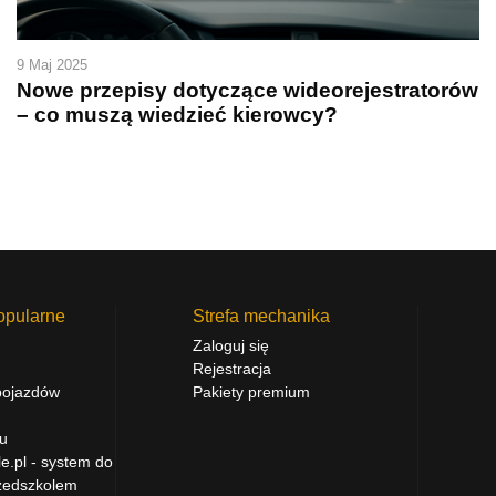
9 Maj 2025
Nowe przepisy dotyczące wideorejestratorów
– co muszą wiedzieć kierowcy?
opularne
Strefa mechanika
Zaloguj się
Rejestracja
 pojazdów
Pakiety premium
au
e.pl - system do
zedszkolem