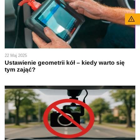
Wy
22 Maj 2025
Ustawienie geometrii kół – kiedy warto się
tym zająć?