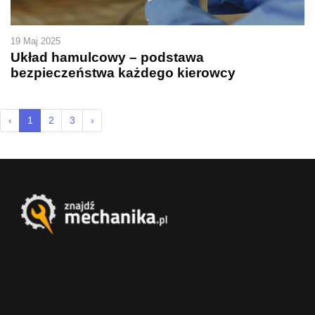
19 Maj 2025
Układ hamulcowy – podstawa
bezpieczeństwa każdego kierowcy
‹
1
2
3
›