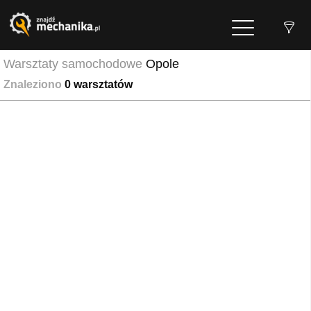
Warsztaty samochodowe
Opole
Znaleziono
0
warsztatów