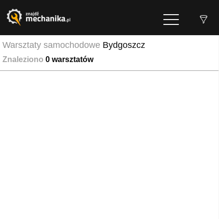
Warsztaty samochodowe
Bydgoszcz
Znaleziono
0
warsztatów