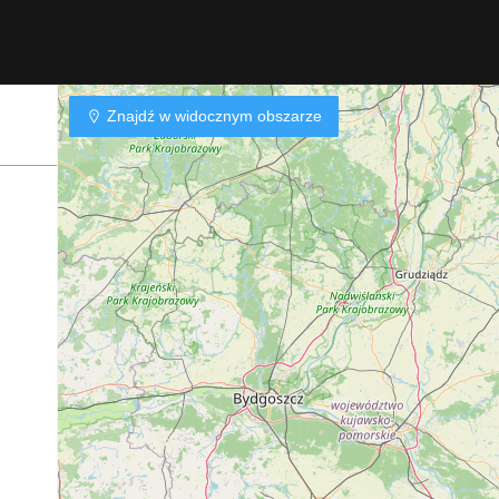
Znajdź w widocznym obszarze