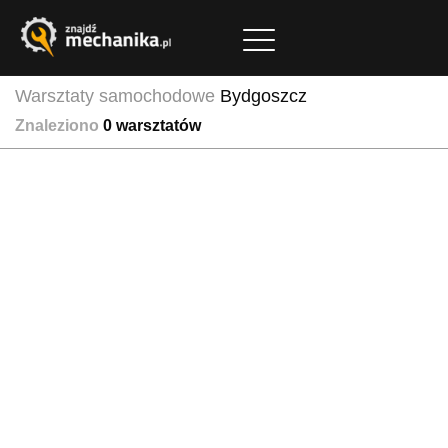
Warsztaty samochodowe
Bydgoszcz
Znaleziono
0
warsztatów