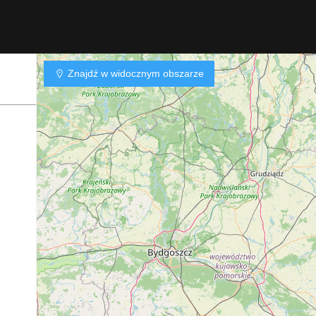
Znajdź w widocznym obszarze