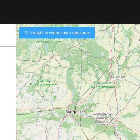
Znajdź w widocznym obszarze