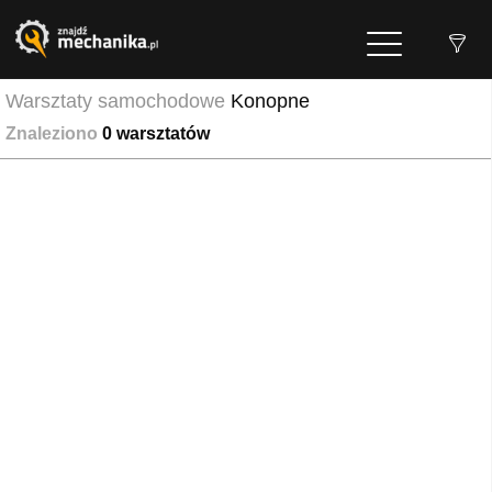
Warsztaty samochodowe
Konopne
Znaleziono
0
warsztatów