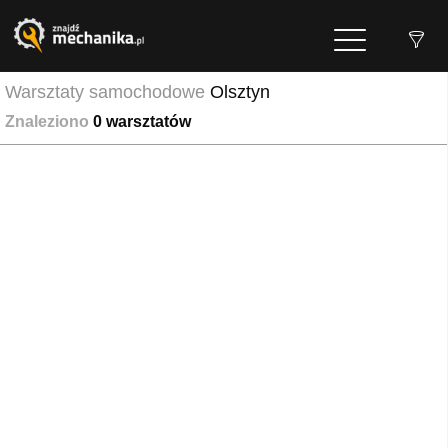
Warsztaty samochodowe
Olsztyn
Znaleziono
0
warsztatów