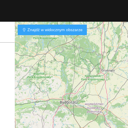
Znajdź w widocznym obszarze