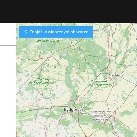
Znajdź w widocznym obszarze