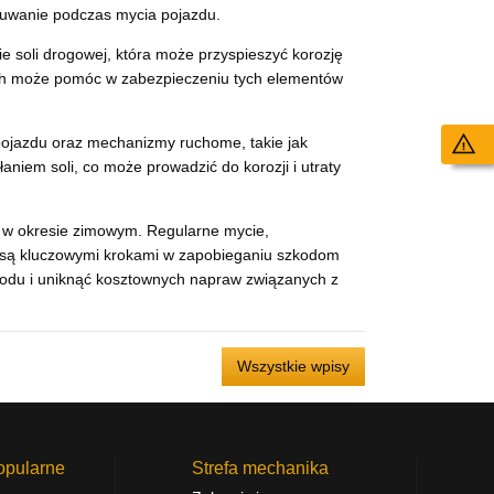
usuwanie podczas mycia pojazdu.
e soli drogowej, która może przyspieszyć korozję
ych może pomóc w zabezpieczeniu tych elementów
ojazdu oraz mechanizmy ruchome, takie jak
Wy
niem soli, co może prowadzić do korozji i utraty
 w okresie zimowym. Regularne mycie,
h są kluczowymi krokami w zapobieganiu szkodom
du i uniknąć kosztownych napraw związanych z
Wszystkie wpisy
opularne
Strefa mechanika