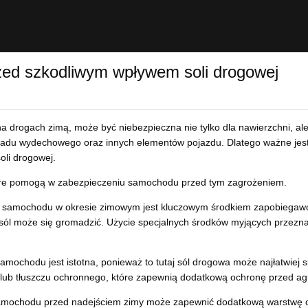
ed szkodliwym wpływem soli drogowej
na drogach zimą, może być niebezpieczna nie tylko dla nawierzchni, a
układu wydechowego oraz innych elementów pojazdu. Dlatego ważne jest
li drogowej.
tóre pomogą w zabezpieczeniu samochodu przed tym zagrożeniem.
e samochodu w okresie zimowym jest kluczowym środkiem zapobiegawcz
e sól może się gromadzić. Użycie specjalnych środków myjących przez
ochodu jest istotna, ponieważ to tutaj sól drogowa może najłatwiej s
lub tłuszczu ochronnego, które zapewnią dodatkową ochronę przed ag
mochodu przed nadejściem zimy może zapewnić dodatkową warstwę oc