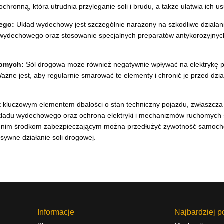
hronną, która utrudnia przyleganie soli i brudu, a także ułatwia ich 
ego:
Układ wydechowy jest szczególnie narażony na szkodliwe działani
u wydechowego oraz stosowanie specjalnych preparatów antykorozyjn
homych:
Sól drogowa może również negatywnie wpływać na elektrykę p
ne jest, aby regularnie smarować te elementy i chronić je przed działa
 kluczowym elementem dbałości o stan techniczny pojazdu, zwłaszcza
 układu wydechowego oraz ochrona elektryki i mechanizmów ruchomyc
dnim środkom zabezpieczającym można przedłużyć żywotność samocho
ywne działanie soli drogowej.
Informacje
Najbardziej p