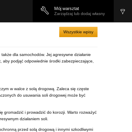
Mój warsztat
Zarządzaj lub dodaj własny
Wszystkie wpisy
le także dla samochodów. Jej agresywne działanie
, aby podjąć odpowiednie środki zabezpieczające,
ym w walce z solą drogową. Zaleca się częste
naczonych do usuwania soli drogowej może być
ię gromadzić i prowadzić do korozji. Warto rozważyć
resywnym działaniem soli.
hronną przed solą drogową i innymi szkodliwymi