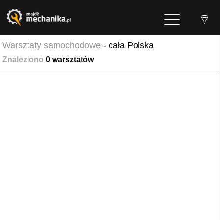
Warsztaty samochodowe
- cała Polska
Znaleziono
0
warsztatów