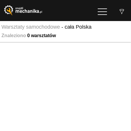
Warsztaty samochodowe
- cała Polska
Znaleziono
0
warsztatów