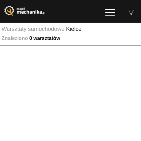
Warsztaty samochodowe
Kielce
Znaleziono
0
warsztatów