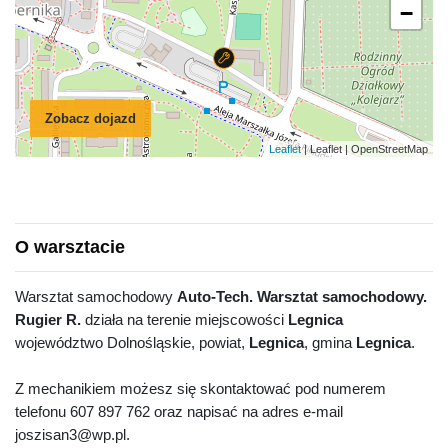
−
Zobacz dojazd
Leaflet
| Leaflet | OpenStreetMap
O warsztacie
Warsztat samochodowy
Auto-Tech. Warsztat samochodowy.
Rugier R.
działa na terenie miejscowości
Legnica
województwo Dolnośląskie, powiat,
Legnica
, gmina
Legnica
.
Z mechanikiem możesz się skontaktować pod numerem
telefonu 607 897 762 oraz napisać na adres e-mail
joszisan3@wp.pl.