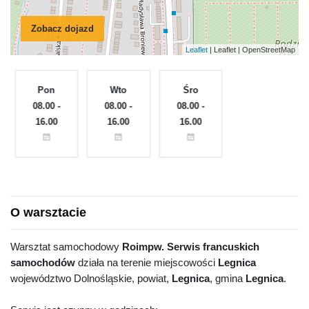
Zobacz dojazd
Leaflet
| Leaflet | OpenStreetMap
Pon
Wto
Śro
Czw
e
08.00 -
08.00 -
08.00 -
Zamknięte
16.00
16.00
16.00
O warsztacie
Warsztat samochodowy
Roimpw. Serwis francuskich
samochodów
działa na terenie miejscowości
Legnica
województwo Dolnośląskie, powiat,
Legnica
, gmina
Legnica
.