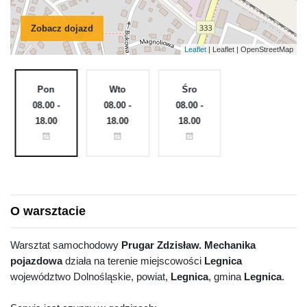
Zobacz dojazd
Leaflet
| Leaflet | OpenStreetMap
Pon
Wto
Śro
Czw
e
08.00 -
08.00 -
08.00 -
08.00 -
18.00
18.00
18.00
18.00
O warsztacie
Warsztat samochodowy
Prugar Zdzisław. Mechanika
pojazdowa
działa na terenie miejscowości
Legnica
województwo Dolnośląskie, powiat,
Legnica
, gmina
Legnica
.