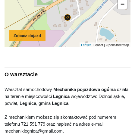
−
Zobacz dojazd
Leaflet
| Leaflet | OpenStreetMap
O warsztacie
Warsztat samochodowy
Mechanika pojazdowa ogólna
działa
na terenie miejscowości
Legnica
województwo Dolnośląskie,
powiat,
Legnica
, gmina
Legnica
.
Z mechanikiem możesz się skontaktować pod numerem
telefonu 721 591 779 oraz napisać na adres e-mail
mechaniklegnica@gmail.com.