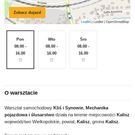
Zobacz dojazd
Leaflet
| Leaflet | OpenStreetMap
Pon
Wto
Śro
Czw
e
08.00 -
08.00 -
08.00 -
08.00 -
16.00
16.00
16.00
16.00
O warsztacie
Warsztat samochodowy
Kliś i Synowie. Mechanika
pojazdowa i ślusarstwo
działa na terenie miejscowości
Kalisz
województwo Wielkopolskie, powiat,
Kalisz
, gmina
Kalisz
.