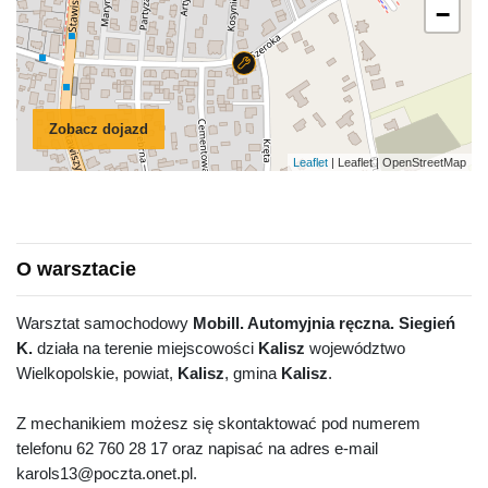
−
Zobacz dojazd
Leaflet
| Leaflet | OpenStreetMap
O warsztacie
Warsztat samochodowy
Mobill. Automyjnia ręczna. Siegień
K.
działa na terenie miejscowości
Kalisz
województwo
Wielkopolskie, powiat,
Kalisz
, gmina
Kalisz
.
Z mechanikiem możesz się skontaktować pod numerem
telefonu 62 760 28 17 oraz napisać na adres e-mail
karols13@poczta.onet.pl.