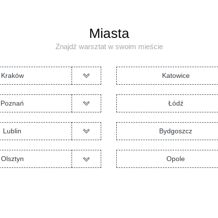
Miasta
Znajdź warsztat w swoim mieście
Kraków
Katowice
Poznań
Łódź
Lublin
Bydgoszcz
Olsztyn
Opole