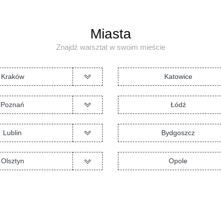
Miasta
Znajdź warsztat w swoim mieście
Kraków
Katowice
Poznań
Łódź
Lublin
Bydgoszcz
Olsztyn
Opole